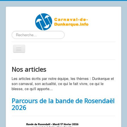
Rechercher
Basculer
la
navigation
Contactez-nous
Nos articles
Accueil
Les articles écrits par notre équipe, les thèmes : Dunkerque et
Articles
son carnaval, son actualité, ce qui le fait vivre, ce qui le
blesse, ce qu'il apporte...
Calendrier Carnaval 2026
Parcours de la bande de Rosendaël
Le carnaval de A à Z
2026
Photos / Vidéos
Les affiches