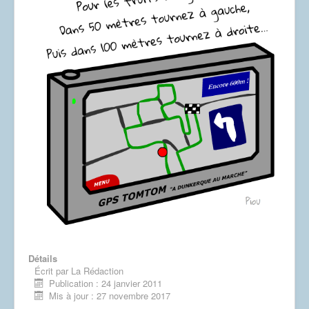
Dessins
Détails
Écrit par
La Rédaction
Publication : 24 janvier 2011
Mis à jour : 27 novembre 2017