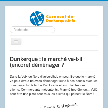
Rechercher
Basculer
la
navigation
Contactez-nous
Dunkerque : le marché va-t-il
Accueil
(encore) déménager ?
Articles
Dans la Voix du Nord d'aujourd'hui, on peut lire que le marché
Calendrier Carnaval 2026
va peut être à nouveau déménager suite à des soucis avec les
commerçants de la rue Point carré et aux plaintes des
Le carnaval de A à Z
clients. Commerçants mécontents, Marché trop étendu... Voilà
peut être une piste pour tous les clients qui perdent le Nord !
Photos / Vidéos
Les affiches