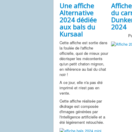
Une affiche
Affiche
Alternative
du car
2024 dédiée
Dunke
aux bals du
2024
Kursaal
Pa
Cette affiche est sortie dans
la foulée de l'affiche
officielle, quoi de mieux pour
décrisper les mécontents
qu'un petit chaton mignon,
en référence au bal du chat
noir !
A ce jour, elle n'a pas été
imprimé et n'est pas en
vente.
Cette affiche réalisée par
dkdrage est composée
d'images générées par
l'intelligence artificielle et a
été légérement retouchée.