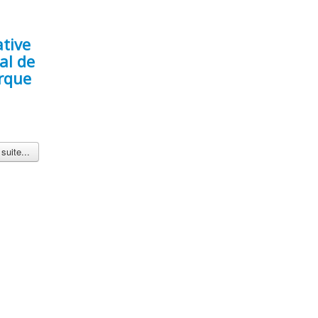
ative
al de
rque
 suite...