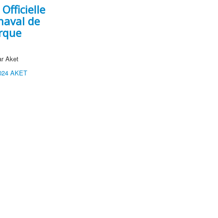
 Officielle
naval de
rque
r Aket