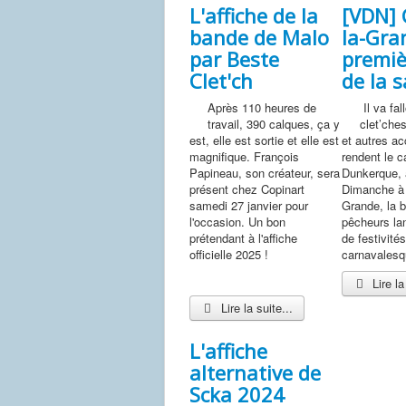
L'affiche de la
[VDN] 
bande de Malo
la-Gra
par Beste
premiè
Clet'ch
de la 
Après 110 heures de
Il va fal
travail, 390 calques, ça y
clet’ches
est, elle est sortie et elle est
et autres ac
magnifique. François
rendent le c
Papineau, son créateur, sera
Dunkerque, 
présent chez Copinart
Dimanche à 
samedi 27 janvier pour
Grande, la 
l'occasion. Un bon
pêcheurs la
prétendant à l'affiche
de festivités
officielle 2025 !
carnavalesq
Lire la
Lire la suite...
L'affiche
alternative de
Scka 2024