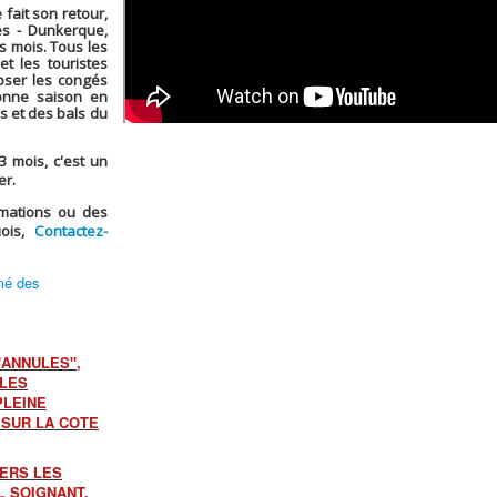
fait son retour,
es - Dunkerque,
is mois. Tous les
et les touristes
oser les congés
onne saison en
s et des bals du
 mois, c'est un
er.
rmations ou des
uois,
Contactez-
mé des
"ANNULES",
 LES
PLEINE
 SUR LA COTE
VERS LES
L SOIGNANT,