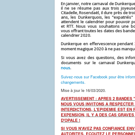
En janvier, notre carnaval de Dunkerque 
il ne se résume pas aux trois joyeus
Citadelle,
Rosendaël
, il dure près de tro
ans, les Dunkerquois, les "expatriés" 
attendent le calendrier pour pouvoir p
et RTT. Nous vous souhaitons une b
vous offrant toutes les dates des bande
calendrier 2020.
Dunkerque en effervescence pendant 3
moment magique 2020 à ne pas manqu
Si vous avez des questions, des info
documents sur le carnaval Dunkerq
nous
.
Suivez-nous sur Facebook pour être infor
changements.
Mise à jour le 16/03/2020.
AVERTISSEMENT : APRES 2 BANDES 
NOUS VOUS INVITONS A RESPECTER
INTERDICTIONS, L'EPIDEMIE EST EN 
EXPENSION, IL Y A DES CAS GRAVES
D'OPALE !
SI VOUS N'AVEZ PAS CONFIANCE EN
AUTORITES, ECOUTEZ LE PERSONNE