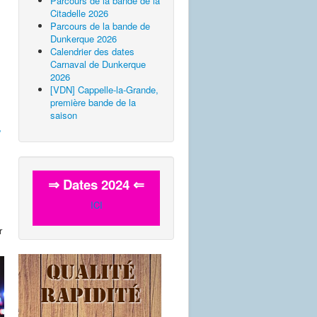
Parcours de la bande de la
Citadelle 2026
Parcours de la bande de
Dunkerque 2026
Calendrier des dates
Carnaval de Dunkerque
2026
[VDN] Cappelle-la-Grande,
première bande de la
saison
r
⇒ Dates 2024 ⇐
ICI
r