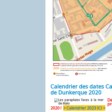
Calendrier des dates C
de Dunkerque 2020
D
p
2020 !
> Calendrier 2023 ICI <