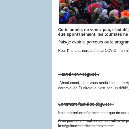
Cette année, ne venez pas, c'est déj
être spontanément, les touristes ne s
Puis-je avoir le parcours ou le prog
Pour l'instant, non, suite au COVID, rien n'
Faut-il venir déguisé ?
Absolument, pour vous sentir bien et intég
carnaval de Dunkerque n'est pas un défilé,
Comment faut-il se déguiser ?
Il y a autant de déguisements que de carna
A ne pas faire : Tout ce qui est militaire, p
le déguisement d'un carnavaleux.