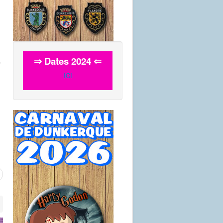
⇒ Dates 2024 ⇐
r
ICI