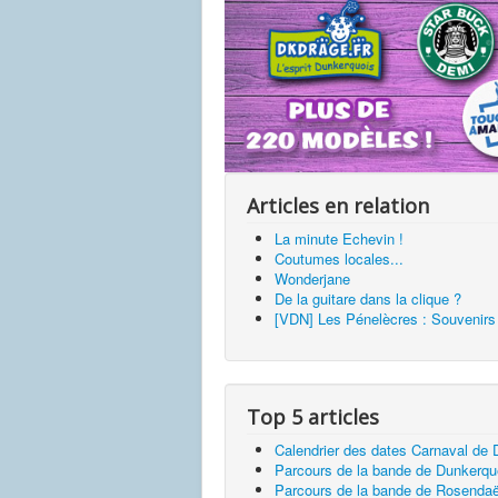
Articles en relation
La minute Echevin !
Coutumes locales...
Wonderjane
De la guitare dans la clique ?
[VDN] Les Pénelècres : Souvenirs d
Top 5 articles
Calendrier des dates Carnaval de
Parcours de la bande de Dunkerq
Parcours de la bande de Rosendaë