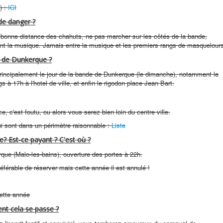
) :
ICI
 de danger ?
 bonne distance des chahuts, ne pas marcher sur les côtés de la bande,
evant la musique. Jamais entre la musique et les premiers rangs de masquelour
l de Dunkerque ?
rincipalement le jour de la bande de Dunkerque (le dimanche), notamment le
 à 17h à l'hotel de ville, et enfin le rigodon place Jean Bart.
 c'est foutu, ou alors vous serez bien loin du centre ville.
qui sont dans un périmètre raisonnable :
Liste
ce? Est-ce payant ? C'est où ?
ue (Malo-les-bains), ouverture des portes à 22h.
référable de réserver mais cette année il est annulé !
ette année
nt cela se passe ?