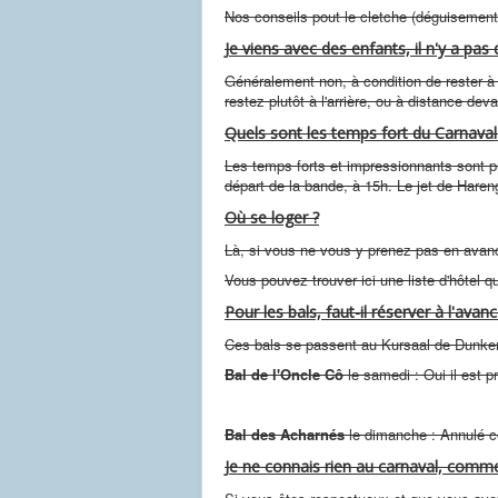
Nos conseils pout le cletche (déguisement
Je viens avec des enfants, il n'y a pas
Généralement non, à condition de rester à
restez plutôt à l'arrière, ou à distance d
Quels sont les temps fort du Carnava
Les temps forts et impressionnants sont p
départ de la bande, à 15h. Le jet de Harengs
Où se loger ?
Là, si vous ne vous y prenez pas en avance,
Vous pouvez trouver ici une liste d'hôtel 
Pour les bals, faut-il réserver à l'avan
Ces bals se passent au Kursaal de Dunkerq
Bal de l'Oncle Cô
le samedi : Oui il est p
Bal des Acharnés
le dimanche : Annulé c
Je ne connais rien au carnaval, comme