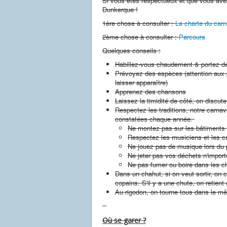
Si vous êtes respectueux et que vous avez
Dunkerque !
1ère chose à consulter :
La charte du car
2ème chose à consulter :
Parcours
Quelques conseils :
Habillez-vous chaudement & portez d
Prévoyez des espèces (attention aux 
laisser apparaître)
Apprenez des chansons
Laissez la timidité de côté, on discut
Respectez les traditions, notre carna
constatées chaque année.
Ne montez pas sur les bâtiments
Respectez les musiciens et les c
Ne jouez pas de musique lors du
Ne jeter pas vos déchets n'import
Ne pas fumer ou boire dans les c
Dans un chahut, si on veut sortir, on 
copains. S'il y a une chute, on retien
Au rigodon, on tourne tous dans le m
Où se garer ?