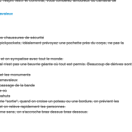
 l'esprit festif et convivial, vous tomberez amoureux du carnaval de
navaleux
es chaussures de sécurité
pickpockets, idéalement prévoyez une pochette près du corps, ne pas la
e et on sympatise avec tout le monde.
val n'est pas une beuvrie géante où tout est permis. Beaucoup de dérives sont
 et les monuments
arnavaleux
 passage de la bande
e où
hahuts
crie "sortie", quand on croise un poteau ou une bordure, on prévient les
t et on relève rapidement les personnes.
ême sens, on s'accroche bras dessus bras dessous.