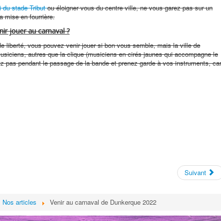
i du stade Tribut
ou éloigner vous du centre ville, ne vous garez pas sur un
ra mise en fourrière.
ir jouer au carnaval ?
 liberté, vous pouvez venir jouer si bon vous semble, mais la ville de
siciens, autres que la clique (musiciens en cirés jaunes qui accompagne le
uez pas pendant le passage de la bande et prenez garde à vos instruments, ca
Suivant
Nos articles
Venir au carnaval de Dunkerque 2022