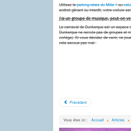
Utilisez le
parking-relais du Môle 1
ou
celu
endroit gênant ou interdit, votre voiture se
J'ai un groupe de musique, peut-on ven
Le carnaval de Dunkerque est un espace de
Dunkerque ne recrute pas de groupes et mu
cortège). Si vous décidez de venir, ne jo
cela secoue pas mal.
Précédent
Vous êtes ici :
Accueil
Articles