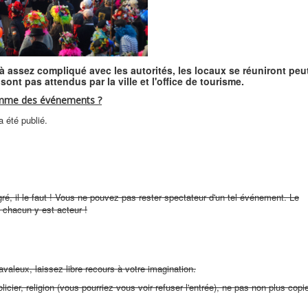
à assez compliqué avec les autorités, les locaux se réuniront peu
ont pas attendus par la ville et l'office de tourisme.
ramme des événements ?
a été publié.
ré, il le faut ! Vous ne pouvez pas rester spectateur d'un tel événement. Le
 chacun y est acteur !
valeux, laissez libre recours à votre imagination.
olicier, religion (vous pourriez vous voir refuser l'entrée), ne pas non plus copi