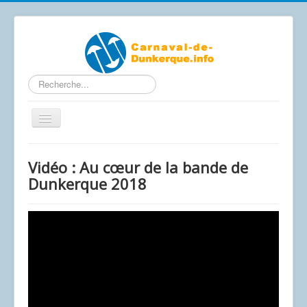
Rechercher
Basculer
la
navigation
Contactez-nous
Vidéo : Au cœur de la bande de
Accueil
Dunkerque 2018
Articles
Calendrier Carnaval 2026
Le carnaval de A à Z
Photos / Vidéos
Les affiches