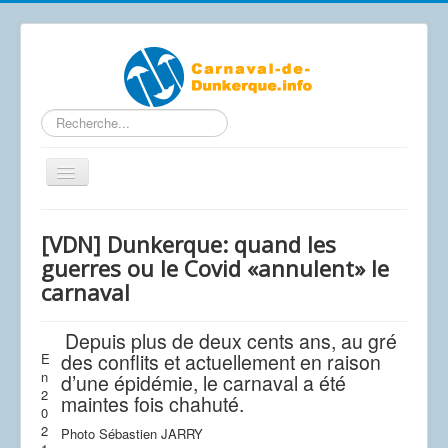
Rechercher
Basculer
la
navigation
Contactez-nous
[VDN] Dunkerque: quand les
Accueil
guerres ou le Covid «annulent» le
carnaval
Articles
Calendrier Carnaval 2026
Depuis plus de deux cents ans, au gré
Le carnaval de A à Z
des conflits et actuellement en raison
E
n
d’une épidémie, le carnaval a été
Photos / Vidéos
2
maintes fois chahuté.
0
Les affiches
2
Photo Sébastien JARRY