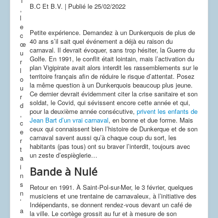
1
Dessins
B.C Et B.V.
|
Publié le
25/02/2022
,
l
e
Petite expérience. Demandez à un Dunkerquois de plus de
c
40 ans s’il sait quel événement a déjà eu raison du
œ
carnaval. Il devrait évoquer, sans trop hésiter, la Guerre du
u
Golfe. En 1991, le conflit était lointain, mais l’activation du
r
plan Vigipirate avait alors interdit les rassemblements sur le
l
territoire français afin de réduire le risque d’attentat. Posez
o
la même question à un Dunkerquois beaucoup plus jeune.
u
Ce dernier devrait évidemment citer la crise sanitaire et son
r
soldat, le Covid, qui sévissent encore cette année et qui,
d
pour la deuxième année consécutive,
privent les enfants de
,
Jean Bart d’un vrai carnaval
, en bonne et due forme. Mais
c
ceux qui connaissent bien l’histoire de Dunkerque et de son
e
carnaval savent aussi qu’à chaque coup du sort, les
r
habitants (pas tous) ont su braver l’interdit, toujours avec
t
un zeste d’espièglerie…
a
i
Bande à Nulé
n
s
Retour en 1991. À Saint-Pol-sur-Mer, le 3 février, quelques
n
musiciens et une trentaine de carnavaleux, à l’initiative des
’
Indépendants, se donnent rendez-vous devant un café de
a
la ville. Le cortège grossit au fur et à mesure de son