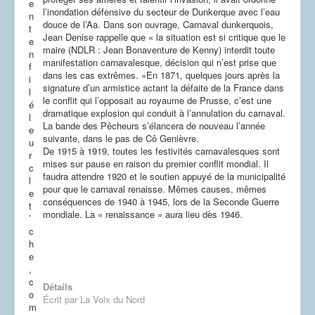
e
l’inondation défensive du secteur de Dunkerque avec l’eau
n
douce de l’Aa. Dans son ouvrage, Carnaval dunkerquois,
t
Jean Denise rappelle que « la situation est si critique que le
e
maire (NDLR : Jean Bonaventure de Kenny) interdit toute
n
manifestation carnavalesque, décision qui n’est prise que
f
dans les cas extrêmes. »En 1871, quelques jours après la
i
signature d’un armistice actant la défaite de la France dans
l
le conflit qui l’opposait au royaume de Prusse, c’est une
é
dramatique explosion qui conduit à l’annulation du carnaval.
l
La bande des Pêcheurs s’élancera de nouveau l’année
e
suivante, dans le pas de Cô Genièvre.
u
De 1915 à 1919, toutes les festivités carnavalesques sont
r
mises sur pause en raison du premier conflit mondial. Il
c
faudra attendre 1920 et le soutien appuyé de la municipalité
l
pour que le carnaval renaisse. Mêmes causes, mêmes
e
conséquences de 1940 à 1945, lors de la Seconde Guerre
t
mondiale. La « renaissance » aura lieu dès 1946.
’
c
h
e
,
c
Détails
o
Écrit par
La Voix du Nord
m