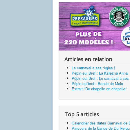
Articles en relation
Le carnaval a ses règles !
Pépin eul Bref : La Księżna Anna
Pépin eul Bref : Le carnaval a ses 
Pépin eul'bref : Bande de Malo
Extrait "De chapelle en chapelle"
Top 5 articles
Calendrier des dates Carnaval de
Parcours de la bande de Dunkerq