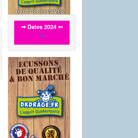
⇒ Dates 2024 ⇐
ICI