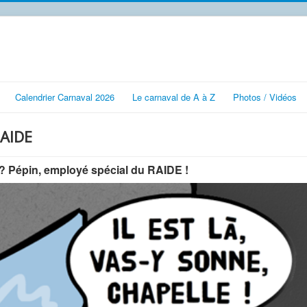
Calendrier Carnaval 2026
Le carnaval de A à Z
Photos / Vidéos
RAIDE
 ? Pépin, employé spécial du RAIDE !