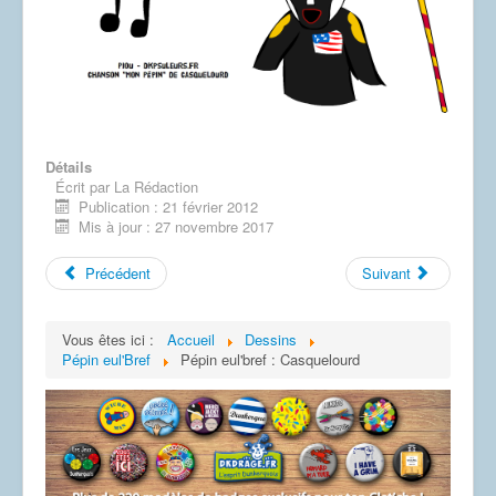
Dessins
Détails
Écrit par
La Rédaction
Publication : 21 février 2012
Mis à jour : 27 novembre 2017
Précédent
Suivant
Vous êtes ici :
Accueil
Dessins
Pépin eul'Bref
Pépin eul'bref : Casquelourd