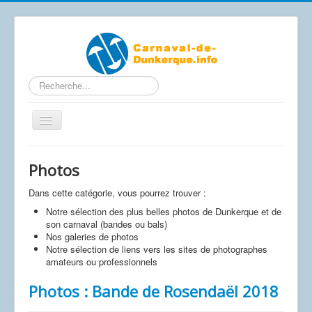
Rechercher
Basculer
la
navigation
Contactez-nous
Photos
Accueil
Dans cette catégorie, vous pourrez trouver :
Articles
Notre sélection des plus belles photos de Dunkerque et de
son carnaval (bandes ou bals)
Calendrier Carnaval 2026
Nos galeries de photos
Le carnaval de A à Z
Notre sélection de liens vers les sites de photographes
amateurs ou professionnels
Photos / Vidéos
Photos : Bande de Rosendaël 2018
Les affiches