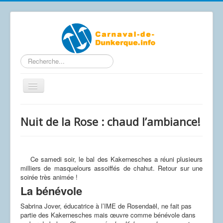
Rechercher
Basculer
la
navigation
Contactez-nous
Nuit de la Rose : chaud l’ambiance!
Accueil
Articles
Ce samedi soir, le bal des Kakernesches a réuni plusieurs
Calendrier Carnaval 2026
milliers de masquelours assoiffés de chahut. Retour sur une
soirée très animée !
Le carnaval de A à Z
La bénévole
Photos / Vidéos
Sabrina Jover, éducatrice à l’IME de Rosendaël, ne fait pas
Les affiches
partie des Kakernesches mais œuvre comme bénévole dans