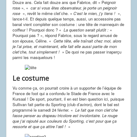
Douze ans. Cela fait douze ans que Fabrice, dit « Peignoir
rose », «
car si vous êtes observateur, je porte un peignoir
rose
», revêt le même clet’che. «
C’est le mien, j’y tiens !
»,
lance-t-il. Et depuis quelque temps, aussi, un accessoire pas
banal vient compléter son costume : une tête de mannequin de
coiffeur ! Pourquoi donc ? «
La question serait plutôt :
«
Pourquoi pas ? », répond Fabrice, sous le regard amusé de
son épouse, Céline. «
Cette tête, elle traînait chez moi, alors
je l’ai prise, et maintenant, elle fait elle aussi partie de mon
clet’che, tout simplement !
» De quoi ne pas passer inaperçu
parmi les masquelours !
Le costume
Vu comme ça, on pourrait croire à un supporter de l’équipe de
France de foot qui a confondu le Stade de France avec le
Kursaal ! De sport, pourtant, il en est bien question ici, puisque
Sullivan fait partie du Sporting (club d’aviron), dont le bal est
programmé le samedi 24 février. «
Le fait que mon clet’che
fasse penser au drapeau tricolore est involontaire. Le rouge
que j’ai rajouté aux couleurs du Sporting, c’est pour que ça
ressorte et que ça attire l’œil !
»