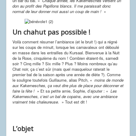
un bar du bal. «
Chaque année, les Kakernesches versent un
Dessins
don au profit des Papillons blancs. Il me paraissait donc
normal de leur donner moi aussi un coup de main !
»
Un chahut pas possible !
Voilà comment résumer l’ambiance (et le bruit !) qui a régné
sur les coups de minuit, lorsque les carnavaleux ont déboulé
en masse dans les entrailles du Kursaal. Bienvenue à la Nuit
de la Rose, cinquième du nom ! Combien étaient-ils, samedi
soir ? Cinq mille ? Six mille ? Plus ? Moins nombreux qu’au
Chat noir, ça c’est sûr (mais quel masquelour raterait le
premier bal de la saison après une année de diète ?). Comme
le souligne toutefois Guillaume, alias Pitch, «
moins de monde
aux Kakernesches, ça veut dire plus de place pour déconner et
faire la fête !
» Et sa petite amie, Sophie, d’ajouter : «
Les
Kakernesches, c’est un bal de copains, avec une ambiance
vraiment très chaleureuse.
» Tout est dit !
L’objet