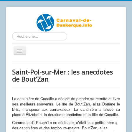
Rechercher
Basculer
la
navigation
Contactez-nous
Saint-Pol-sur-Mer : les anecdotes
Accueil
de Bout’Zan
Articles
Calendrier Carnaval 2026
La cantinière de Cacaille a décidé de prendre sa retraite et livre
ses meilleurs souvenirs. Le rire de Bout’Zan, alias Doriane le
Le carnaval de A à Z
Bris, manquera aux carnavaleux. La cantinière a laissé sa
place à Élizabeth, la deuxième cantinière et la fille de Cacaille.
Photos / Vidéos
Comme le dit Pouch’Lo en dédicace, c’était la « petite mère »
Les affiches
des cantinières et des tambours-majors. Bout’Zan, alias