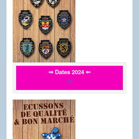
⇒ Dates 2024 ⇐
ICI