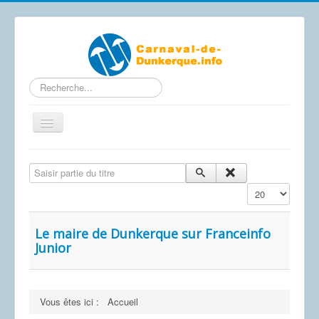
Rechercher
Basculer
la
navigation
Contactez-nous
Saisir partie du titre
Accueil
Affichage #
Articles
Calendrier Carnaval 2026
Le maire de Dunkerque sur Franceinfo
Junior
Le carnaval de A à Z
Photos / Vidéos
Vous êtes ici :
Accueil
Les affiches