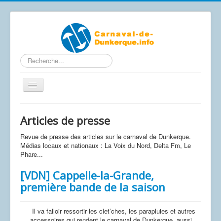
Rechercher
Basculer
la
navigation
Contactez-nous
Articles de presse
Accueil
Revue de presse des articles sur le carnaval de Dunkerque.
Articles
Médias locaux et nationaux : La Voix du Nord, Delta Fm, Le
Phare...
Calendrier Carnaval 2026
[VDN] Cappelle-la-Grande,
Le carnaval de A à Z
première bande de la saison
Photos / Vidéos
Les affiches
Il va falloir ressortir les clet’ches, les parapluies et autres
accessoires qui rendent le carnaval de Dunkerque, aussi