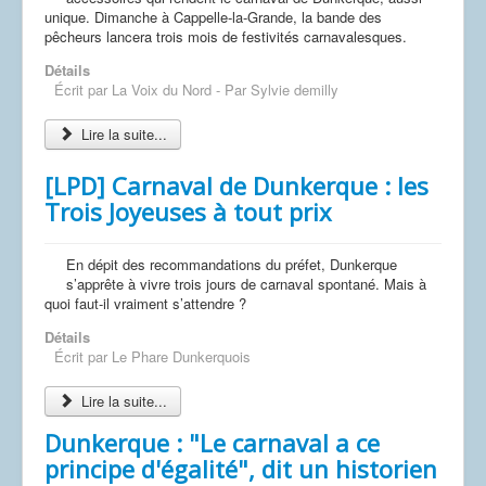
Dessins
unique. Dimanche à Cappelle-la-Grande, la bande des
pêcheurs lancera trois mois de festivités carnavalesques.
Détails
Écrit par
La Voix du Nord - Par Sylvie demilly
Lire la suite...
[LPD] Carnaval de Dunkerque : les
Trois Joyeuses à tout prix
En dépit des recommandations du préfet, Dunkerque
s’apprête à vivre trois jours de carnaval spontané. Mais à
quoi faut-il vraiment s’attendre ?
Détails
Écrit par
Le Phare Dunkerquois
Lire la suite...
Dunkerque : "Le carnaval a ce
principe d'égalité", dit un historien