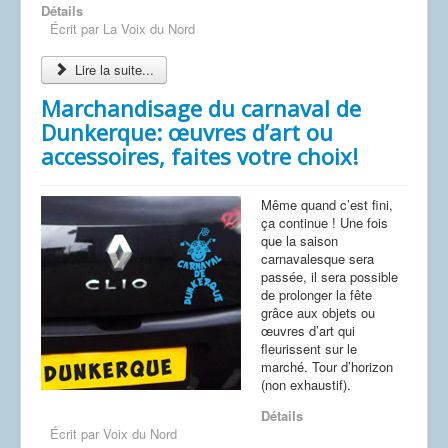
Détails
Écrit par
La Voix du Nord
Lire la suite...
Marchandisage du carnaval de
Dunkerque: œuvres d’art ou
accessoires, faites votre choix!
Même quand c’est fini,
ça continue ! Une fois
que la saison
carnavalesque sera
passée, il sera possible
de prolonger la fête
grâce aux objets ou
œuvres d’art qui
fleurissent sur le
marché. Tour d’horizon
(non exhaustif).
Détails
Écrit par
Voix du Nord